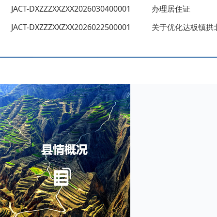
JACT-DXZZZXXZXX2026030400001
办理居住证
JACT-DXZZZXXZXX2026022500001