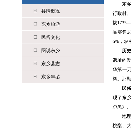
东
县情概况
行政村、
拔173
东乡旅游
品零售总
民俗文化
6%，农
图说东乡
历
遗址的
东乡县志
华第一
东乡年鉴
料。那
民
现了东
尕黑》
地
桃梨、