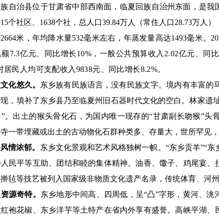
乡族自治县位于甘肃省中部西南面，临夏回族自治州东面，是我
15个社区、1638个社，
总人口
39.8
4
万人
（常住人口
28.73万人）
5—2664米，年均降水量532毫米左右，年蒸发量高达1493毫米。20
额7.3亿元、同比增长10%，一般公共预算收入2.02亿元、同比
村居民人均可支配收入9838元、同比增长8.2%。
史文化悠久。
东乡族有民族语言，没有民族文字。境内有丰富的
发现，填补了东乡县乃至临夏州旧石器时代文化的空白。林家遗址
刀”。出土的猴头骨化石，为国内唯一现存的“甘肃副长吻猴”头
勒寺一带埋藏或出土的古动物化石群种类多、存量大，世所罕见
俗风情浓郁。
东乡文化景观和艺术风格独树一帜。
“东乡贡羊”“
乡人民平等互助、团结和睦的集体精神。油香、馓子、鸡尾宴、
、擀毡等技艺被列入国家级非物质文化遗产名录，传统体育、河
理资源奇特。
东乡地形中间高、四周低，呈
“凸”字形，黄河、
大红袍花椒、东乡洋芋等土特产在省内外享有盛誉。高峡平湖、