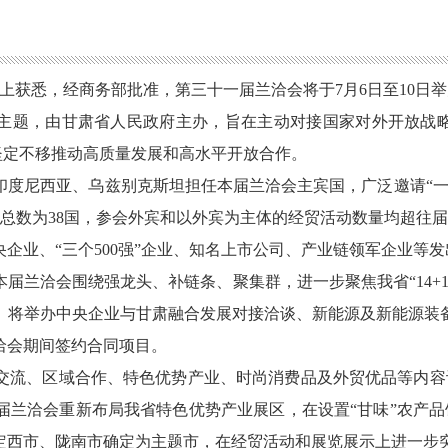
会上获悉，经商务部批准，第三十一届兰洽会将于7月6日至10日
为主题，由甘肃省人民政府主办，旨在主动对接国家对外开放战略
，坚定不移推动高质量发展和高水平开放合作。
印度尼西亚、乌兹别克斯坦担任本届兰洽会主宾国，广泛邀请
“
别总数为38国，参会外宾和以外宾为主体的经贸活动数量均超往届
企业、“三个500强”企业、知名上市公司、产业链领军企业等
本届兰洽会围绕强龙头、补链条、聚集群，进一步聚焦我省
“1
。将举办中央企业与甘肃融合发展对接洽谈、新能源及新能源装备
洽会期间签约合同项目。
交流、区域合作、特色优势产业、时尚消费品及外贸优品等内容
届兰洽会重新布局我省特色优势产业展区，在设置“甘味”农产品
、定西市、陇南市确定为主题市，在经贸活动和展览展示上进一步