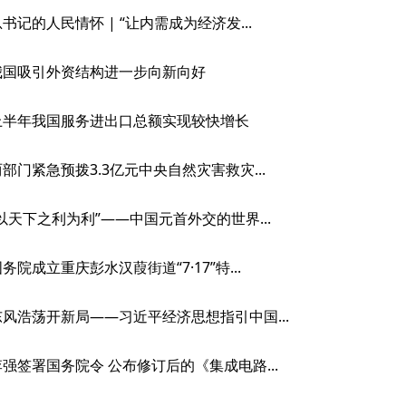
书记的人民情怀 | “让内需成为经济发...
我国吸引外资结构进一步向新向好
上半年我国服务进出口总额实现较快增长
两部门紧急预拨3.3亿元中央自然灾害救灾...
“以天下之利为利”——中国元首外交的世界...
务院成立重庆彭水汉葭街道“7·17”特...
东风浩荡开新局——习近平经济思想指引中国...
李强签署国务院令 公布修订后的《集成电路...