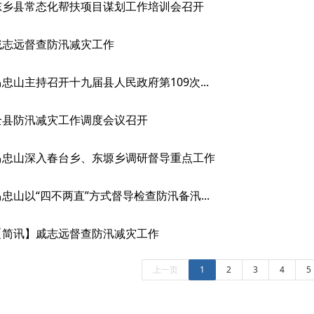
东乡县常态化帮扶项目谋划工作培训会召开
戚志远督查防汛减灾工作
马忠山主持召开十九届县人民政府第109次...
全县防汛减灾工作调度会议召开
马忠山深入春台乡、东塬乡调研督导重点工作
马忠山以“四不两直”方式督导检查防汛备汛...
【简讯】戚志远督查防汛减灾工作
上一页
1
2
3
4
5