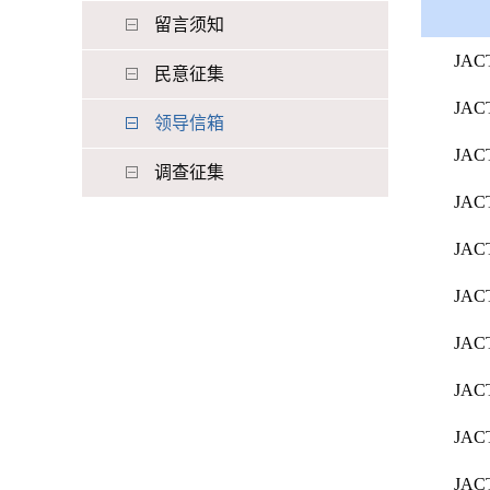
留言须知
JAC
民意征集
JAC
领导信箱
JAC
调查征集
JAC
JAC
JAC
JAC
JAC
JAC
JAC