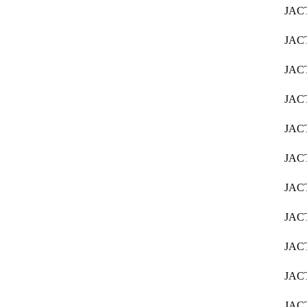
JAC
JAC
JAC
JAC
JAC
JAC
JAC
JAC
JAC
JAC
JAC