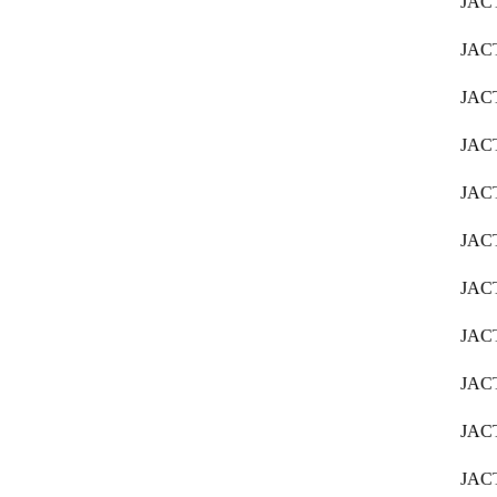
JAC
JAC
JAC
JAC
JAC
JAC
JAC
JAC
JAC
JAC
JAC