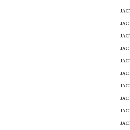
JAC
JAC
JAC
JAC
JAC
JAC
JAC
JAC
JAC
JAC