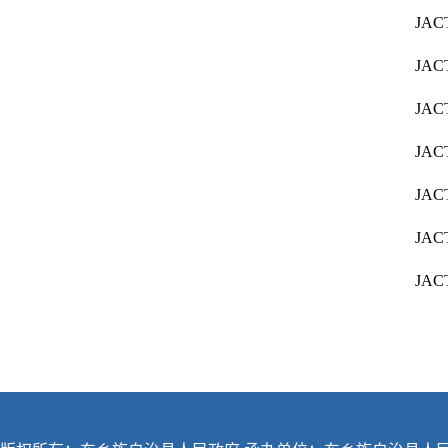
JAC
JAC
JAC
JAC
JAC
JAC
JAC