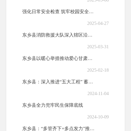
强化日常安全检查 筑牢校园安全防线
2025-04-27
东乡县消防救援大队深入辖区沿街商铺开展消防诚信宣传活动
2025-03-31
东乡县以暖心举措推动爱心甘肃工程建设走深走实
2025-02-18
东乡县：深入推进“五大工程” 蓄势赋能“五项提升”不断夯实高质量发展组织保障
2024-11-04
东乡县全力兜牢民生保障底线
2024-10-09
东乡县：“多管齐下+多点发力”推动感恩教育走深走实