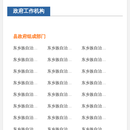
政府工作机构
县政府组成部门
东乡族自治县生态管理局
东乡族自治县文体广电和旅游局
东乡族自治县民政局
东乡族自治县科学技术局
东乡族自治县退役军人事务局
东乡族自治县自然资源局
东乡族自治县审计局
东乡族自治县交通局（东乡县交通运输综合行政执法队）
东乡族自治县住建局
东乡族自治县统计局
东乡族自治县环保局
东乡族自治县财政局
东乡族自治县发改局
东乡族自治县应急管理局
东乡族自治县卫生健康局
东乡族自治县工信局
东乡族自治县人社局
东乡族自治县司法局
东乡族自治县农业农村局（东乡县农业综合行政执法队）
东乡族自治县水务局
东乡族自治县商务局
东乡族自治县教育局
东乡族自治县医保局
东乡族自治县市场监管局（东乡县市场监管综合行政执法队）