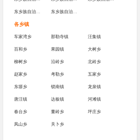
东乡族自治县公安局
东乡族自治县税务局
各乡镇
车家湾乡
那勒寺镇
汪集镇
百和乡
果园镇
大树乡
柳树乡
沿岭乡
北岭乡
赵家乡
考勒乡
五家乡
东塬乡
锁南镇
龙泉镇
唐汪镇
达板镇
河滩镇
春台乡
董岭乡
坪庄乡
凤山乡
关卜乡