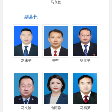
马良佐
副县长
刘康平
柳坤
杨彦平
马文波
冶丽静
马福英