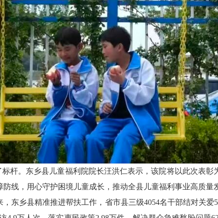
了标杆。东乡县儿童福利院院长汪洪仁表示，该院将以此次表彰
障防线，用心守护困境儿童成长，推动全县儿童福利事业高质量
施以来，东乡县精准推进帮扶工作，省市县三级4054名干部结对关
.9万人次，落实惠民政策2.98万件，解决群众急难愁盼问题621