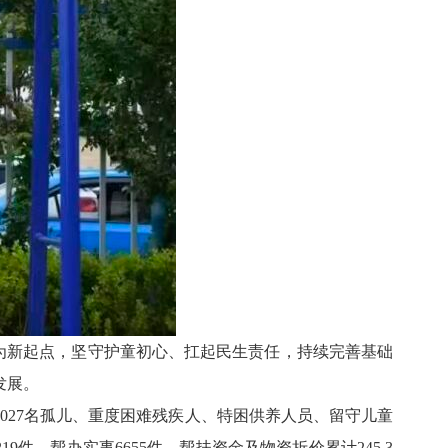
为新起点，坚守护童初心、扛起民生责任，持续完善基础
发展。
爱5027名孤儿、重度困难残疾人、特困供养人员、留守儿童
9件、帮办实事6655件，帮扶资金及物资折价累计245.3