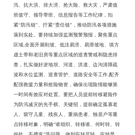
汛、抗大洪、排大涝、抢大险、救大灾，严肃值
班值守、领导带班、信息报告等工作纪律，扣
紧
“防汛链”、拧紧“责任链”，推动防汛各项措施
落到实处。要持续加强监测预警预报，聚焦重点
区域,全面开展削坡、低洼易涝、易滑坡地、填方
虚土带和老旧房等重点区域的巡查警戒和隐患排
查，扎实做好淤地坝、河道、洪道、边沟清障疏
浚和水位监测、巡查管护、道路安全等工作,配齐
配强救援力量和抢险物资，确保出现险情能够第
一时间有效应对处置。要把人员提前转移避险作
为防汛减灾的先手棋、关键招，提前确定孤寡老
人、留守儿童、残疾人、重病患者、独居户等重
点转移对象，明确“谁组织、转移谁、何时转、转
何处、不擅返”等问题，做到应转尽转、应转早