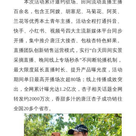
本次活动累计邀约驻场、田间流动直播主播
百余名，包含王阿嫂、胡塞尼、马菊花、阿英、
兰花等优秀本土青年主播。活动全程打通抖音、
快手、小红书、视频号四大主流新媒体平台同步
开播，集中推介唐汪大接杏、包核杏特色鲜果。
直播团队创新销售运营模式，实行
“白天田间实景
采摘直播、晚间线上专场秒杀”不间断轮播机制，
最大限度延长直播时长、提升产品曝光度，活动
期间单日最高开播场次超80场；线上传播成效突
出，全网累计曝光达1.2亿次，杏子相关话题全网
转发约2000万次，香甜多汁的唐汪杏子成功销往
全国20多个省市。