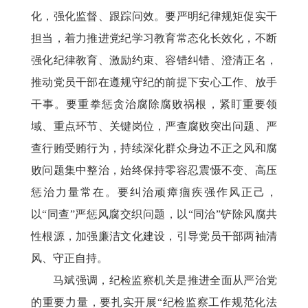
化，强化监督、跟踪问效。要严明纪律规矩促实干
担当，着力推进党纪学习教育常态化长效化，不断
强化纪律教育、激励约束、容错纠错、澄清正名，
推动党员干部在遵规守纪的前提下安心工作、放手
干事。要重拳惩贪治腐除腐败祸根，紧盯重要领
域、重点环节、关键岗位，严查腐败突出问题、严
查行贿受贿行为，持续深化群众身边不正之风和腐
败问题集中整治，始终保持零容忍震慑不变、高压
惩治力量常在。要纠治顽瘴痼疾强作风正己，
以“同查”严惩风腐交织问题，以“同治”铲除风腐共
性根源，加强廉洁文化建设，引导党员干部两袖清
风、守正自持。
马斌强调，纪检监察机关是推进全面从严治党
的重要力量，要扎实开展
“纪检监察工作规范化法