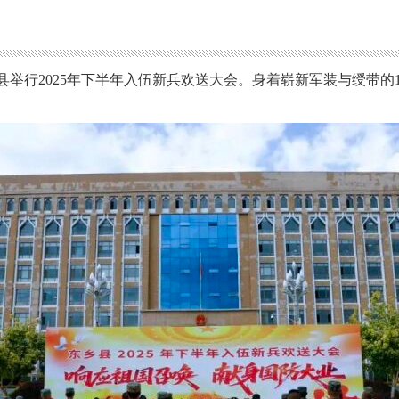
乡县举行2025年下半年入伍新兵欢送大会。身着崭新军装与绶带的