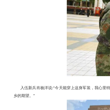
入伍新兵肖杨洋说
:“今天能穿上这身军装，我心
乡的期望。”