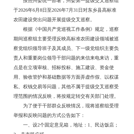
按照州委统一部署，州委第
一提级交叉
巡察组
于
2026
年
6
月
8
日至
2026
年
7
月
31
日
对
东乡县高标准
农田建设突出问题开展
提级交叉
巡察。
根据《中国共产党巡视工作条例》规定，巡察
期间
巡察
组主要受理反映高标准农田建设领域被巡
察党组织领导班子及其成员、下一级党组织主要负
责人和重要岗位领导干部问题的来信来电来访
，
重
点是在立项审核、招标投标、施工建设、资金使
用、验收管护和基础数据等方面弄虚作假、以权谋
私、权钱交易等问题，其他不属于
提级交叉
巡察受
理范围的情况反映，将按规定转交有关部门处理。
为了便于干部群众反映情况，现将巡察组受理
举报和反映问题的方式公告如下
：
一、设
2
个固定意见箱
，
地址
：
1、民达饭店；