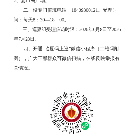
2、县市民广场
。
二、设专门值班电话
：
18409300121
。
受理时
间
：
每天
8
：
3
0
—
18
：
00。
三、巡察组受理信访时限
：
2026
年
6
月
8
日至
2026
年
7
月
28
日。
四、开通
“临夏码上巡”微信小程序（二维码附
图），广大干部群众可微信扫描，在线反映举报有
关情况。