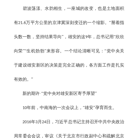
碧波荡漾、水韵相生，一座城的改变，也是土地面积
有
万平方公里的京津冀深刻变迁的一个缩影。“掰着指
21.6
头数一数，坚持结果导向”，雄安的这
年，总书记用“欣欣
9
向荣”“生机勃勃”来形容。一个结论清晰可见：“党中央关
于建设雄安新区的决策是完全正确的，各方面工作是扎实
有效的。”
新的期许·“党中央对雄安新区寄予厚望”
年前，中南海的一次会议上，“雄安”孕育而生。
10
年
月
日，习近平总书记主持召开中共中央政治
2016
3
24
局常委会会议，审议《关于北京市行政副中心和疏解北京