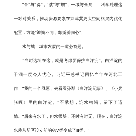
“舍”与“得”，“减”与“增”，一域与全局……科学处理这
一对对关系，推动资源要素在京津冀更大空间格局内优化
配置，方能“瓣瓣不同，却瓣瓣同心”。
水与城，城市发展的一道必答题。
“当时选址在这，就是考虑要保护白洋淀”。白洋淀的
干涸一度令人忧心。习近平总书记回忆当年在河北工
作，“我的一个夙愿，去看看孙犁《白洋淀纪事》、《小兵
张嘎》里的白洋淀。”不承想，淀水枯竭，留下了遗
憾。“后来有水了，但水很脏，还时有时无。现在，白洋淀
水质从新区设立前的劣Ⅴ类变成了Ⅲ类。”