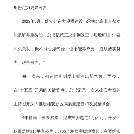
那份定力更显可贵。
年
月，雄安处在大规模建设与承接北京非首都功
2023
5
能疏解并重阶段，总书记第三次来到这里，殷殷叮嘱：“要
久久为功，既不能心浮气躁，也不能等靠要，必须踏实努
力、艰苦努力。”
每一次来，都在时间刻度上标注出新气象。而今，
在“十五五”开局的关键节点，总书记又一次来雄安考察并
主持召开深入推进雄安新区高质量建设和发展座谈会。
年耕耘，硕果累累：完成投资超过
万亿元，开发面
9
1
积覆盖约
平方公里，
余栋楼宇拔地而起，主要经济
215
5300