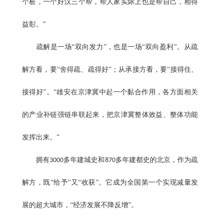
个桩，一个好汉三个帮，帮人家实际上也是帮自己，相得
益彰。”
疏解是一场“双向发力”，也是一场“双向盈利”。从疏
解方看，要“舍得疏、疏得好”；从承接方看，要“接得住、
接得好”。“雄安在京津冀中起一个黏合作用，各方面相关
的产业补链强链串联起来，把京津冀整体效益、整体功能
发挥出来。”
拥有
多年建城史和
多年建都史的北京，作为疏
3000
870
解方，既“给予”又“收获”。它成为全国第一个实现减量发
展的超大城市，“经济发展不降反增”。