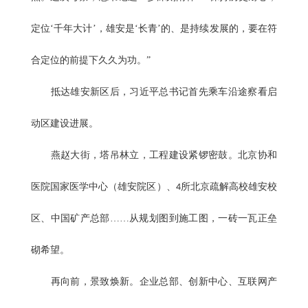
定位‘千年大计’，雄安是‘长青’的、是持续发展的，要在符
合定位的前提下久久为功。”
抵达雄安新区后，习近平总书记首先乘车沿途察看启
动区建设进展。
燕赵大街，塔吊林立，工程建设紧锣密鼓。北京协和
医院国家医学中心（雄安院区）、
所北京疏解高校雄安校
4
区、中国矿产总部……从规划图到施工图，一砖一瓦正垒
砌希望。
再向前，景致焕新。企业总部、创新中心、互联网产