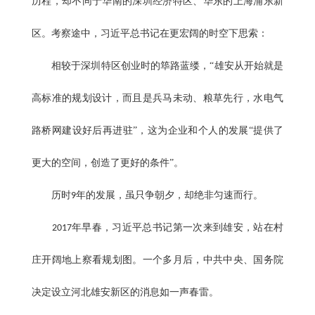
历程，却不同于华南的深圳经济特区、华东的上海浦东新
区。考察途中，习近平总书记在更宏阔的时空下思索：
相较于深圳特区创业时的筚路蓝缕，“雄安从开始就是
高标准的规划设计，而且是兵马未动、粮草先行，水电气
路桥网建设好后再进驻”，这为企业和个人的发展“提供了
更大的空间，创造了更好的条件”。
历时
年的发展，虽只争朝夕，却绝非匀速而行。
9
年早春，习近平总书记第一次来到雄安，站在村
2017
庄开阔地上察看规划图。一个多月后，中共中央、国务院
决定设立河北雄安新区的消息如一声春雷。