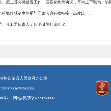
改、废止等分类处置工作。要强化统筹协调，坚持上下联动、协
态环境领域制度体系与国家法典有效衔接、高度统一。
委、各工委负责人，各调研员列席会议。
东乡族自治县人民政府办公室
:
dxxzfxxs@sina.com
08号-1
网站标识码: 6229260002