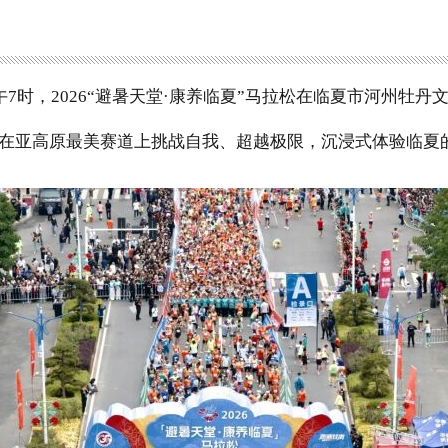
午
7
时，
2026
“避暑天堂·康养临夏”马拉松在临夏市河州牡丹
在亚高原最美赛道上挑战自我、超越极限，沉浸式体验临夏