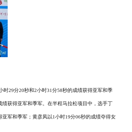
小时
29
分
20
秒和
2
小时
31
分
58
秒的成绩获得亚军和季
成绩获得亚军和季军。在半程马拉松项目中，选手丁
得亚军和季军；黄彦凤以
1
小时
19
分
06
秒的成绩夺得女