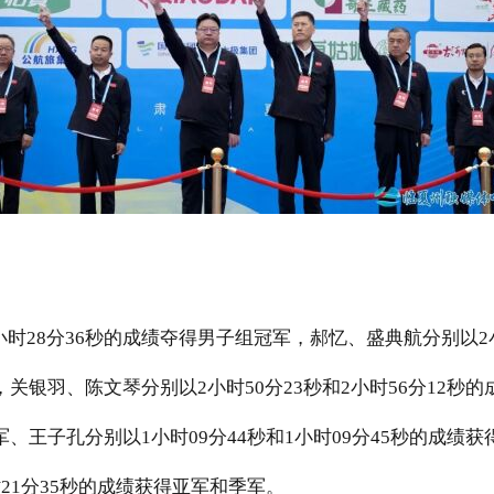
小时
28
分
36
秒的成绩夺得男子组冠军，郝忆、盛典航分别以
2
，关银羽、陈文琴分别以
2
小时
50
分
23
秒和
2
小时
56
分
12
秒的
军、王子孔分别以
1
小时
09
分
44
秒和
1
小时
09
分
45
秒的成绩获
时
21
分
35
秒的成绩获得亚军和季军。