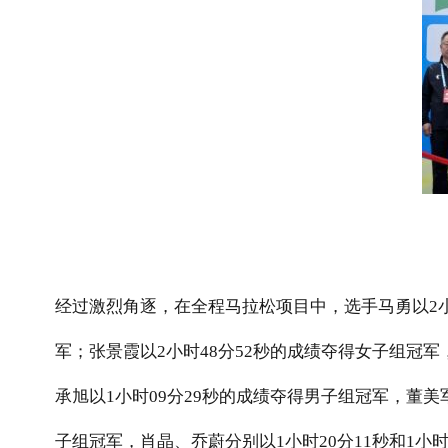
经过激烈角逐，在全程马拉松项目中，选手马勇以
2
军；张景霞以
2
小时
48
分
52
秒的成绩夺得女子组冠军
承旭以
1
小时
09
分
29
秒的成绩夺得男子组冠军，董美
子组冠军，肖晶、乔蔚分别以
1
小时
20
分
11
秒和
1
小