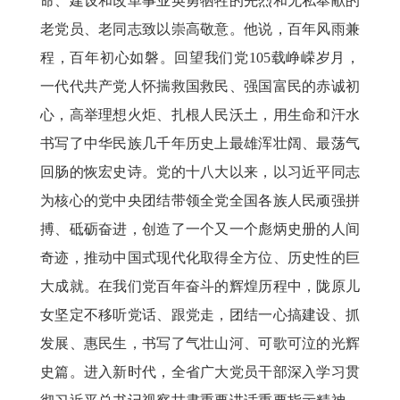
命、建设和改革事业英勇牺牲的先烈和无私奉献的
老党员、老同志致以崇高敬意。他说，百年风雨兼
程，百年初心如磐。回望我们党
105载峥嵘岁月，
一代代共产党人怀揣救国救民、强国富民的赤诚初
心，高举理想火炬、扎根人民沃土，用生命和汗水
书写了中华民族几千年历史上最雄浑壮阔、最荡气
回肠的恢宏史诗。党的十八大以来，以习近平同志
为核心的党中央团结带领全党全国各族人民顽强拼
搏、砥砺奋进，创造了一个又一个彪炳史册的人间
奇迹，推动中国式现代化取得全方位、历史性的巨
大成就。在我们党百年奋斗的辉煌历程中，陇原儿
女坚定不移听党话、跟党走，团结一心搞建设、抓
发展、惠民生，书写了气壮山河、可歌可泣的光辉
史篇。进入新时代，全省广大党员干部深入学习贯