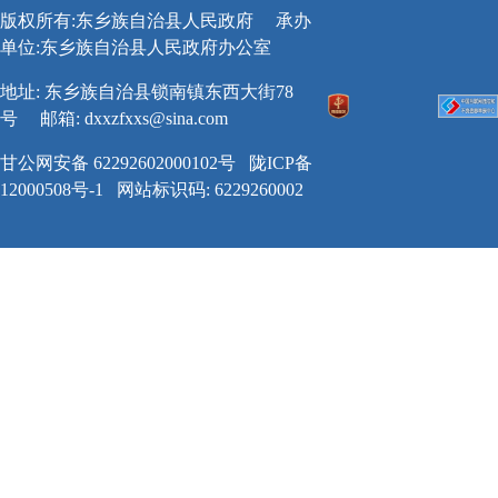
版权所有:东乡族自治县人民政府
承办
单位:东乡族自治县人民政府办公室
地址: 东乡族自治县锁南镇东西大街78
号
邮箱:
dxxzfxxs@sina.com
甘公网安备 62292602000102号
陇ICP备
12000508号-1
网站标识码: 6229260002