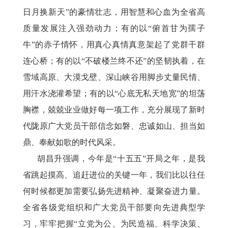
日月换新天”的豪情壮志，用智慧和心血为全省高
质量发展注入强劲动力；有的以“俯首甘为孺子
牛”的赤子情怀，用真心真情真意架起了党群干群
连心桥；有的以“不破楼兰终不还”的坚韧执着，在
雪域高原、大漠戈壁、深山峡谷用脚步丈量民情、
用汗水浇灌希望；有的以“心底无私天地宽”的坦荡
胸襟，兢兢业业做好每一项工作，充分展现了新时
代陇原广大党员干部信念如磐、忠诚如山、担当如
鼎、奉献如歌的时代风采。
胡昌升强调，今年是
“十五五”开局之年，是我
省跳起摸高、追赶进位的关键一年，我们比以往任
何时候都更加需要弘扬先进精神、凝聚奋进力量。
全省各级党组织和广大党员干部要向先进典型学
习，牢牢把握“立党为公、为民造福、科学决策、