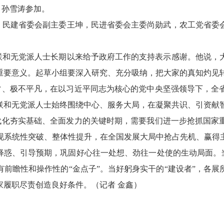
，孙雪涛参加。
，民建省委会副主委王坤，民进省委会主委尚勋武，农工党省委
联和无党派人士长期以来给予政府工作的支持表示感谢。他说，
重要意义。起草小组要深入研究、充分吸纳，把大家的真知灼见
寻常、极不平凡，在以习近平同志为核心的党中央坚强领导下，全
联和无党派人士始终围绕中心、服务大局，在凝聚共识、引资献
现代化夯实基础、全面发力的关键时期，需要我们进一步抢抓国家
现系统性突破、整体性提升，在全国发展大局中抢占先机、赢得
释惑、引导预期，巩固好心往一处想、劲往一处使的生动局面。当
前瞻性和操作性的“金点子”。当好躬身实干的“建设者”，各
家履职尽责创造良好条件。（记者 金鑫）