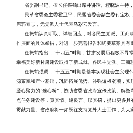
省委副书记、省长任振鹤出席并讲话。程晓波主持
民革省委会主委霍卫平，民盟省委会副主委付宝权
席郭奇志，无党派人士代表马彩云发言。
任振鹤认真听取、详细回应，对各民主党派、工商
作层面的具体举措，对进一步完善报告和纲要草案具有
任振鹤指出，
“十四五”时期，甘肃发展历程极不
幸福美好新甘肃建设取得了新成就。各民主党派、工商
任振鹤强调，
“十五五”时期是基本实现社会主义
源禀赋和产业基础，巩固拓展优势、补强短板弱项，实
凝心聚力的“连心桥”，协助省委省政府宣传政策、解疑
点任务建设等，察实情、建良言、谋实招，提出更多具有
贡献力量。省政府将一如既往支持党外人士工作，为大