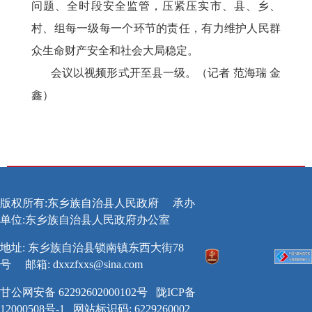
问题、全时段安全监管，压紧压实市、县、乡、
村、组每一级每一个环节的责任，有力维护人民群
众生命财产安全和社会大局稳定。
会议以视频形式开至县一级。（记者 范海瑞
金
鑫）
版权所有:东乡族自治县人民政府
承办
单位:东乡族自治县人民政府办公室
地址: 东乡族自治县锁南镇东西大街78
号
邮箱:
dxxzfxxs@sina.com
甘公网安备 62292602000102号
陇ICP备
12000508号-1
网站标识码: 6229260002