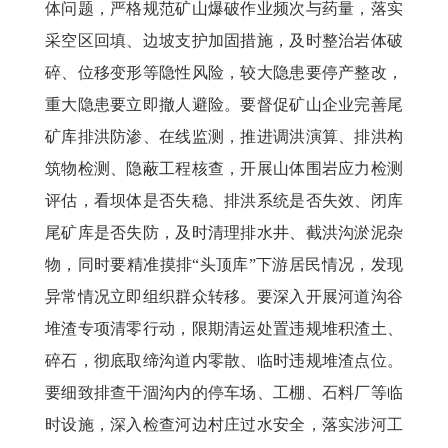
体问题，严格规范矿山爆破作业频次与药量，落实
采空区回填、边坡支护加固措施，及时整治岩体破
碎、位移变形等隐性风险，较大隐患要停产整改，
重大隐患要立即撤人避险。要督促矿山企业完善尾
矿库排洪防渗、在线监测，推进调洪演算、排洪构
筑物检测、隐蔽工程核查，开展山体围岩应力检测
评估，看坝体是否失稳、排洪系统是否失效、闭库
尾矿库是否失防，及时清理排水井、截洪沟淤泥杂
物，同时要精准摸排
“头顶库”下游居民情况，发现
异常情况立即组织群众转移。要深入开展河道沟谷
堆渣专项清零行动，限期清运处置违规堆积渣土、
碎石，彻底取缔沟道内零散、临时违规堆渣点位。
要细致排查干涸沟内的停车场、工棚、石料厂等临
时设施，深入检查河边村庄过水安全，落实涉河工