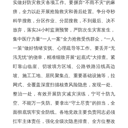
实做好防灾救灾各项工作。要摒弃
“不雨不灾”的麻
痹，全力以赴开展抢险救灾和善后处置。争分夺秒
科学搜救，分区作业、分层搜救，不到最后、决不
放弃，落实24小时监测预警，严防次生灾害发生，
集中医疗力量“一人一案”全力抢救受伤群众，“一人
一策”做好情绪安抚、心理疏导等工作。要丢开“无
汛无忧”的侥幸，精准细致开展“起底式”大排查。紧
盯靠山临崖、切坡填方区域、公路铁路沿线高边
坡、施工工地、居民聚集点、重要基础设施等，拉
网式、全覆盖深度扫描核查风险隐患，发现一处、
整治一处，有效开展防灾减灾演练，宁可十防九
空、不能万一失防。要拿出“守土尽责”的担当，全
面彻底筑牢安全防线。各地党政主要负责同志必须
扛牢主体责任，强化全级次隐患排查、全方位整改