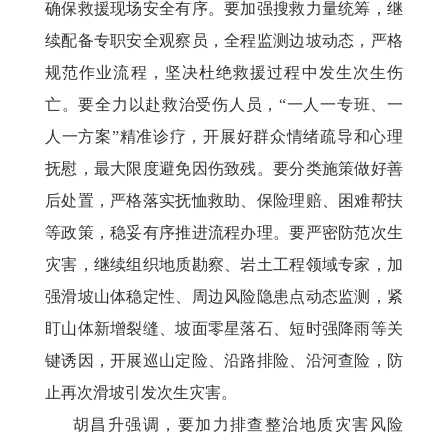
确保救援现场安全有序。要加强搜救力量统筹，继
续配备专职安全观察员，全程监测边坡动态，严格
规范作业流程，坚决杜绝救援过程中发生次生伤
亡。要全力以赴救治受伤人员，
“一人一专班、一
人一方案”精准诊疗，开展好群众情绪疏导和心理
抚慰，最大限度避免因伤致残。要分类施策做好善
后处置，严格落实抚恤救助、保险理赔、困难帮扶
等政策，稳妥有序推进流程办理。要严密防范次生
灾害，继续组织地质勘察、岩土工程领域专家，加
强滑坡山体稳定性、周边风险隐患点动态监测，紧
盯山体新增裂缝、坡面零星落石、短时强降雨等关
键诱因，开展巡山定险、沿路排险、沿河查险，防
止再次滑坡引发次生灾害。
胡昌升强调，要加力排查整治地质灾害风险