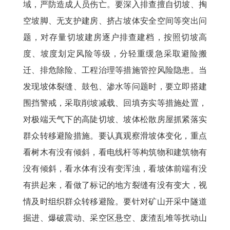
域，严防造成人员伤亡。要深入排查擅自切坡、掏
空坡脚、无支护建房、挤占坡体安全空间等突出问
题，对存量切坡建房逐户排查建档，按照切坡高
度、坡度划定风险等级，分轻重缓急采取避险搬
迁、排危除险、工程治理等措施管控风险隐患。当
发现坡体裂缝、鼓包、渗水等问题时，要立即搭建
围挡警戒，采取削坡减载、回填夯实等措施处置，
对极端天气下的高陡切坡、坡体松散房屋抓紧落实
群众转移避险措施。要认真观察滑坡体变化，重点
看树木有没有倾斜，看电线杆等构筑物和建筑物有
没有倾斜，看水体有没有变浑浊，看坡体前端有没
有拱起来，看做了标记的地方裂缝有没有变大，视
情及时组织群众转移避险。要针对矿山开采中隧道
掘进、爆破震动、采空区悬空、废渣乱堆等扰动山