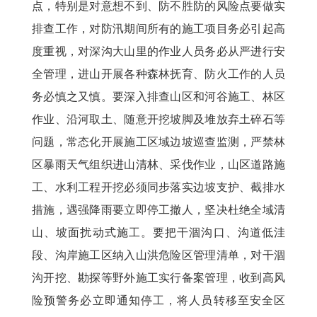
点，特别是对意想不到、防不胜防的风险点要做实
排查工作，对防汛期间所有的施工项目务必引起高
度重视，对深沟大山里的作业人员务必从严进行安
全管理，进山开展各种森林抚育、防火工作的人员
务必慎之又慎。要深入排查山区和河谷施工、林区
作业、沿河取土、随意开挖坡脚及堆放弃土碎石等
问题，常态化开展施工区域边坡巡查监测，严禁林
区暴雨天气组织进山清林、采伐作业，山区道路施
工、水利工程开挖必须同步落实边坡支护、截排水
措施，遇强降雨要立即停工撤人，坚决杜绝全域清
山、坡面扰动式施工。要把干涸沟口、沟道低洼
段、沟岸施工区纳入山洪危险区管理清单，对干涸
沟开挖、勘探等野外施工实行备案管理，收到高风
险预警务必立即通知停工，将人员转移至安全区