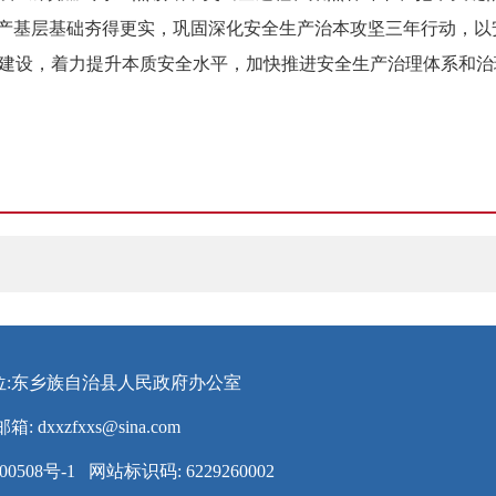
生产基层基础夯得更实，巩固深化安全生产治本攻坚三年行动，以
力建设，着力提升本质安全水平，加快推进安全生产治理体系和
位:东乡族自治县人民政府办公室
邮箱:
dxxzfxxs@sina.com
00508号-1
网站标识码: 6229260002