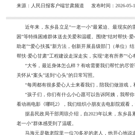
来源：人民日报客户端甘肃频道
发布时间：2026-05-1
近年来，东乡县立足
“一老一小”最紧迫、最现实
困”等特殊困难群体送去关爱和温暖。围绕“结对帮扶·爱
助老”“爱心扶孤”新方法，创新开展县级部门（单位）
帮扶·爱心甘肃”工程建设走深走实，实现“老有所养”“心有
“大爷，最近身体怎么样？有啥需要我们帮忙的尽管
关怀从“案头”送到“心头”的日常写照。
“每周都有很多爱心人士来看我们，陪我们做游戏，
“孩子们，你们有什么小心愿可以告诉阿姨，我帮
看动画电影《哪吒2》，我们组织小朋友去电影院观看，
据县民政局干部周琼介绍，自
2023年以来，东乡县
老一小”群体感受到了温暖。
马海元是敬老院里一位
70多岁的老人，他开心地