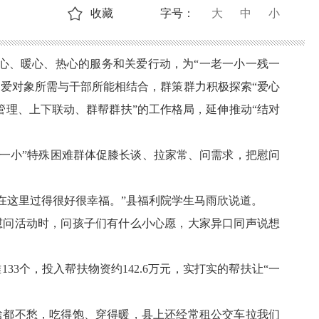
收藏
字号：
大
中
小
心、暖心、热心的服务和关爱行动，为“一老一小一残一
持关爱对象所需与干部所能相结合，群策群力积极探索“爱心
管理、上下联动、群帮群扶”的工作格局，延伸推动“结对
老一小”特殊困难群体促膝长谈、拉家常、问需求，把慰问
在这里过得很好很幸福。”县福利院学生马雨欣说道。
慰问活动时，问孩子们有什么小心愿，大家异口同声说想
133个，投入帮扶物资约142.6万元，实打实的帮扶让“一
啥都不愁，吃得饱、穿得暖，县上还经常租公交车拉我们