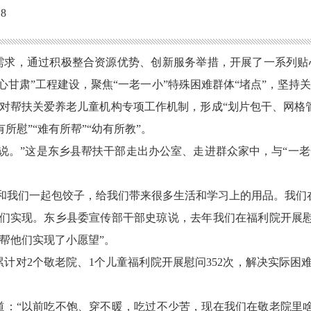
8
的需求，通过积极整合资源优势、创新服务举措，开展了一系列贴
心甘肃”工程建设，聚焦“一老一小”特殊困难群体“堵点”，坚
结对帮扶关爱养老儿童机构专项工作机制，形成“划片包干、网格
所慰”“难有所帮”“幼有所教”。
说。”这是东乡县帮扶干部走出办公室、走进群众家中，与“一
和我们一起包饺子，给我们带来很多生活和学习上的用品。我们
你们实现。东乡县委宣传部干部史琼说，去年我们在福利院开展
帮他们实现了小愿望”。
累计对2个敬老院、1个儿童福利院开展慰问352次，解决实际困难
说道：“以前吃不饱、穿不暖，吃过不少苦，现在我们在敬老院里