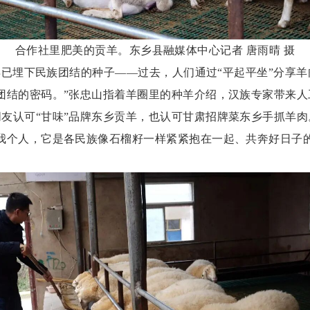
合作社里肥美的贡羊。东乡县融媒体中心记者
唐雨晴
摄
早已埋下民族团结的种子——过去，人们通过“平起平坐”分享
团结的密码。”张忠山指着羊圈里的种羊介绍，汉族专家带来
友认可“甘味”品牌东乡贡羊，也认可甘肃招牌菜东乡手抓羊
我个人，它是各民族像石榴籽一样紧紧抱在一起、共奔好日子