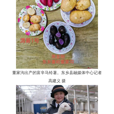
董家沟出产的富辛马铃薯。东乡县融媒体中心记者
高建义
摄