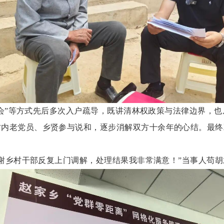
事会”等方式先后多次入户疏导，既讲清林权政策与法律边界，
村内老党员、乡贤参与说和，逐步消解双方十余年的心结。最终
谢乡村干部反复上门调解，处理结果我非常满意！”当事人苟胡