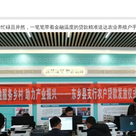
前忙碌且井然，一笔笔带着金融温度的贷款精准送达农业养殖户