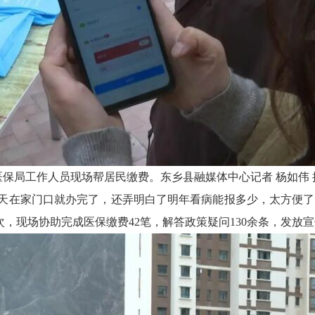
医保局工作人员现场帮居民缴费。东乡县融媒体中心记者
杨如伟
天在家门口就办完了，还弄明白了明年看病能报多少，太方便了
，现场协助完成医保缴费42笔，解答政策疑问130余条，发放宣传