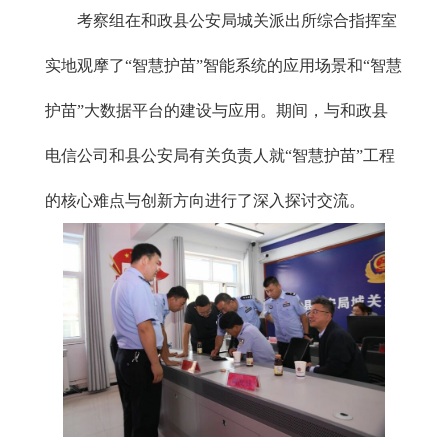
考察组
在和政县公安局城关派出所综合指挥室
实地观摩
了
“
智慧
护苗”智能系统的应用场景
和
“
智慧
护苗”大数据平台的建设与应用。
期间，与和政县
电信公司和县公安局有关负责人就“
智慧护苗
”
工程
的核心难点与创新方向
进行了
深入探讨
交流
。