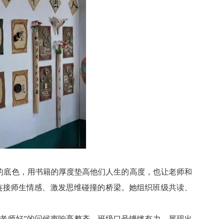
长的底色，用书籍的厚度垫高他们人生的高度，也让老师和
连接师生情感、激发思维碰撞的桥梁。她组织班级共读、
“老师好”的问候声响亮整齐，班级口号铿锵有力，展现出