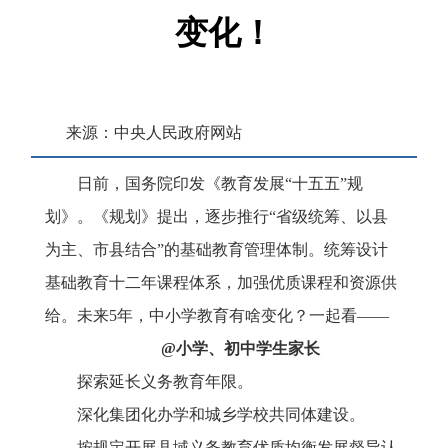
变化！
来源：中央人民政府网站
浏览次数：
184
次
日前，国务院印发
《教育发展
“十五五”规
划》
。《规划》提出，逐步推行
“省级统筹、以县
发布时间：2026-06-30 09:38
为主、市县结合”的基础教育管理体制。统筹设计
基础教育十二年课程体系，加强优质课程和资源供
收藏
给。未来5年，中小学教育有啥变化？一起看——
@小学、初中学生家长
探索延长义务教育年限。
深化集团化办学和城乡学校共同体建设。
按规定开展县域义务教育优质均衡发展督导认