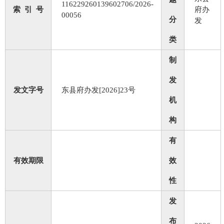
116229260139602706/2026-
索 引 号
府办
00056
分
发
类
制
发
发文字号
东县府办发[2026]23号
机
构
有
有效期限
效
性
发
布