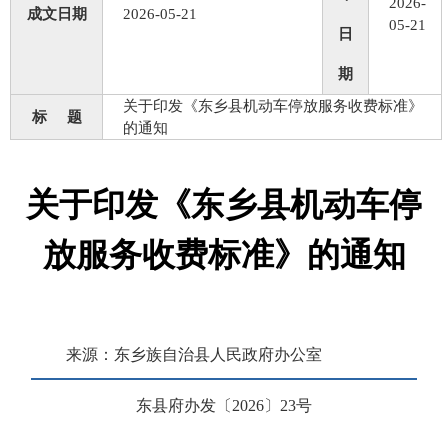
2026-
成文日期
2026-05-21
05-21
日
期
关于印发《东乡县机动车停放服务收费标准》
标 题
的通知
关于印发《东乡县机动车停
放服务收费标准》的通知
来源：东乡族自治县人民政府办公室
浏览次数：
255
次
东县府
办
发〔
20
26
〕
2
3
号