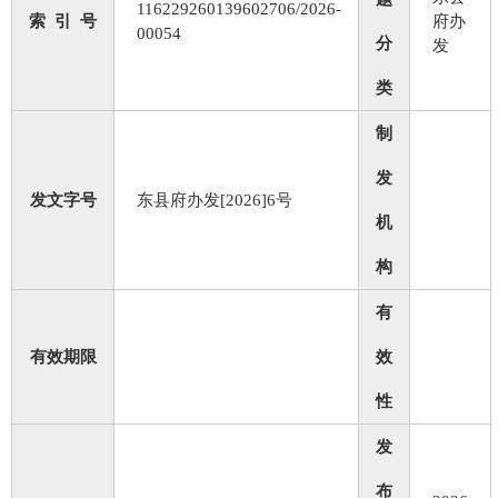
116229260139602706/2026-
索 引 号
府办
00054
分
发
类
制
发
发文字号
东县府办发[2026]6号
机
构
有
有效期限
效
性
发
布