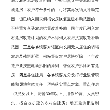
施过农村危房改造但由于小型自然灾害等原因又变
成危房且农户符合条件的，可将其再次纳入补助范
围，但已纳入因灾倒损农房恢复重建补助范围的，
不得重复享受农房抗震改造补助，同年度已列入农
村危房改造计划的农户不得列入农房抗震改造补助
范围；
三是
各乡镇要对辖区内长期无人居住的坍塌
农房及残垣断壁，积极督促农户尽快拆除，当年改
造户要按照建新拆旧的原则，督促农户拆除原有危
房；
四是
县住建局、各乡镇要充分发挥行业监管职
能和属地主体责任，严格落实重点对象、重点住房
（
3层及以上、房龄30年以上、用作经营、人员密
集、擅自改扩建的农村自建房）动态监测报告制