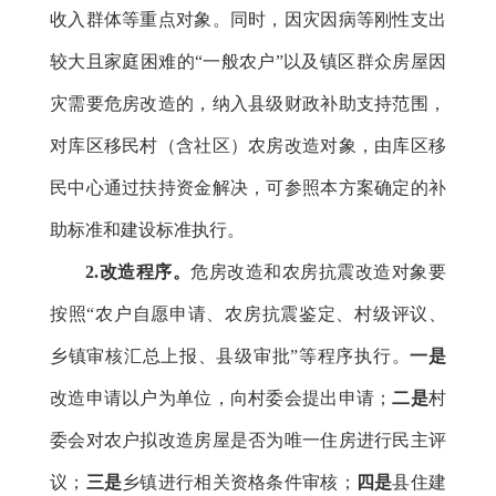
收入群体等重点对象。同时，因灾因病等刚性支出
较大且家庭困难的
“一般农户”以及镇区群众房屋因
灾需要危房改造的，纳入县级财政补助支持范围，
对库区移民村
（含社区）农房改造对象，由库区移
民中心通过扶持资金解决，可参照本方案确定的补
助标准和建设标准执行。
2.改造程序。
危房改造和
农房抗震改造对象要
按照“农户自愿申请、农房抗震鉴定、村级评议、
乡镇审核汇总上报、县级审批”等程序执行。
一是
改造申请以户为单位，向村委会提出申请；
二是
村
委会对农户拟改造房屋是否为唯一住房进行民主评
议；
三是
乡镇进行相关资格条件审核；
四是
县住建