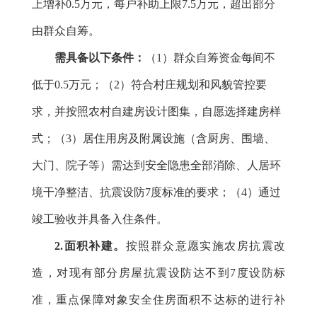
上
增补0.5万元，每户补助上限7.5万元，超出部分
由群众自筹。
需
具备以下条件：
（1）群众自筹资金每间不
低于0.5万元；（2）符合村庄规划和风貌管控要
求，并按照农村自建房设计图集，自愿选择建房样
式；（3）
居住用房及附属设施（含厨房、围墙、
大门、院子等）
需达到安全隐患全部消除、人居环
境干净整洁、抗震设防7度标准的要求；（4）通过
竣工验收并具备入住条件。
2.面积补建。
按照群众意愿实施农房抗震改
造，对现有部分房屋抗震设防达不到7度设防标
准，重点保障对象安全住房面积不达标的进行补