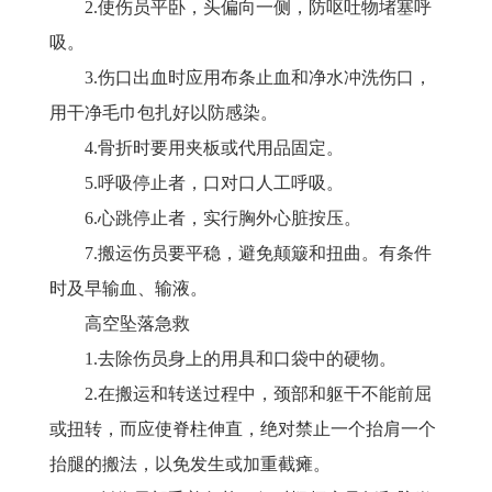
2.使伤员平卧，头偏向一侧，防呕吐物堵塞呼
吸。
3.伤口出血时应用布条止血和净水冲洗伤口，
用干净毛巾包扎好以防感染。
4.骨折时要用夹板或代用品固定。
5.呼吸停止者，口对口人工呼吸。
6.心跳停止者，实行胸外心脏按压。
7.搬运伤员要平稳，避免颠簸和扭曲。有条件
时及早输血、输液。
高空坠落急救
1.去除伤员身上的用具和口袋中的硬物。
2.在搬运和转送过程中，颈部和躯干不能前屈
或扭转，而应使脊柱伸直，绝对禁止一个抬肩一个
抬腿的搬法，以免发生或加重截瘫。