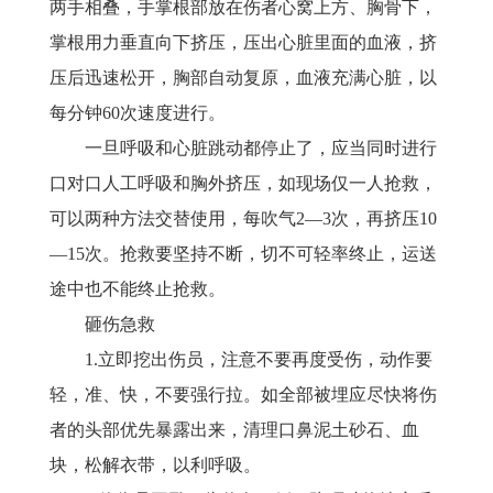
两手相叠，手掌根部放在伤者心窝上方、胸骨下，
掌根用力垂直向下挤压，压出心脏里面的血液，挤
压后迅速松开，胸部自动复原，血液充满心脏，以
每分钟
60次速度进行。
一旦呼吸和心脏跳动都停止了，应当同时进行
口对口人工呼吸和胸外挤压，如现场仅一人抢救，
可以两种方法交替使用，每吹气
2—3次，再挤压10
—15次。抢救要坚持不断，切不可轻率终止，运送
途中也不能终止抢救。
砸伤急救
1.立即挖出伤员，注意不要再度受伤，动作要
轻，准、快，不要强行拉。如全部被埋应尽快将伤
者的头部优先暴露出来，清理口鼻泥土砂石、血
块，松解衣带，以利呼吸。