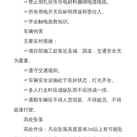
☞禁止用扎丝等导电材料捆绑电缆电线。
☞所有用电开关应标明用途和责任人。
☞学会触电急救知识。
车辆伤害
主要应对措施：
☞项目部施工处靠近县城、国道，交通安全尤
为重要。
☞遵守交通规则。
☞车辆安全设施处于良好状态，灯光齐全。
☞多人行走时应成纵队而不应排成一排。
☞通勤车辆应不得人货混装、不得超员、不得
超速行驶。
高处坠落
高处作业：凡在坠落高度基准
2m以上有可能坠