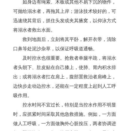
如身边有绳索、木板或其他不易下沉的物件，
可抛给溺水者，再拖其上岸；游泳技术较好的，可
迅速绕其背后，抓住头发或夹其腋窝，以仰泳方式
将溺水者救出水面。
救到地面后，立刻将其平卧，解开衣带，清除
口鼻等处泥沙杂草，以保证呼吸道通畅。
及时控水也很重要。抢救者单腿半跪，将溺水
者头朝下、肚皮贴在自己膝上，使肺、胃内积水排
出；或将溺水者扛在肩上，腹部置救治者肩峰上，
边快步走动边控水，还能在一定程度上起到人工呼
吸作用。
控水时间不宜过长，特别是当控水作用不明显
时，应抓紧时间采取其他急救措施。例如，一方面
做人工呼吸，一方面做胸外心脏按压，两者协调进