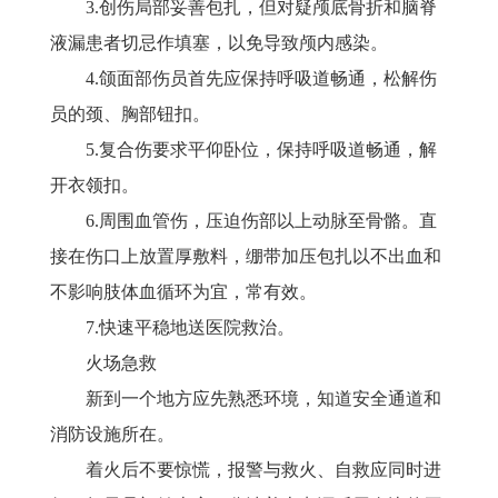
3.创伤局部妥善包扎，但对疑颅底骨折和脑脊
液漏患者切忌作填塞，以免导致颅内感染。
4.颌面部伤员首先应保持呼吸道畅通，松解伤
员的颈、胸部钮扣。
5.复合伤要求平仰卧位，保持呼吸道畅通，解
开衣领扣。
6.周围血管伤，压迫伤部以上动脉至骨骼。直
接在伤口上放置厚敷料，绷带加压包扎以不出血和
不影响肢体血循环为宜，常有效。
7.快速平稳地送医院救治。
火场急救
新到一个地方应先熟悉环境，知道安全通道和
消防设施所在。
着火后不要惊慌，报警与救火、自救应同时进