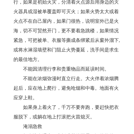
行，如果是初始火灾，分清着火点源后用身边的灭
火器具或湿被单覆盖即可灭火；如果火势太大或着
火点不在自己屋内，如果门很热，说明室外已是火
海，切不可贸然开门，更不要着急跳楼，如果情况
紧急，可把被单、衣服等撕成条绑紧后从窗外溜下
,
或将水淋湿墙壁和门阻止火势蔓延，洗手间是求生
的最佳地方。
不能因清理行李和贵重物品而延误时间。
不能在浓烟弥漫时直立行走。大火伴着浓烟腾
起后，应在地上爬行，避免呛烟和中毒。地面有火
应穿上鞋。
如果身上着火了，千万不要奔跑，要赶快把衣
服脱下，或躺在地上打滚把火苗熄灭。
淹溺急救