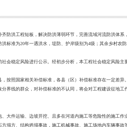
补齐防洪工程短板，解决防洪薄弱环节，完善流域河流防洪体系
防洪标准为
20年一遇洪水，堤防、护岸级别为4级；其余乡村农防
的社会稳定风险进行公示。经初步分析，本工程社会稳定风险主
县，
按照
国家
相关补偿标准，各县（区）补偿标准存在一定差异
政分界线的群众，对补偿标准的不认同，将会对工程建设征地工
电、大件运输、边坡开挖、且多在河道内施工等危险性的施工作
石方塌方、结构坍塌事故，施工机械事故、施工场地内车辆事故