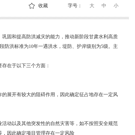
收藏
字号：
大
中
小
，巩固和提高防洪减灾的能力，推动新阶段甘肃水利高质
段防洪标准为10年一遇洪水，堤防、护岸级别为5级。主
要存在于以下三个方面：
。
作的展开有较大的阻碍作用，因此确定
征占地存在一定
风
业活动以及其他突发性的自然灾害等，如不按照安全规范
等，
因此确定
项目管理存在一定
风险