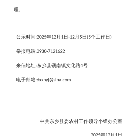
理。
公示时间
年
月
日
月
日
个工作日
:2025
12
1
-12
5
(5
)
举报电话
:0930-7121622
来信地址
东乡县锁南镇文化路
号
:
4
电子邮箱
:dxxnyj@sina.com
中共东乡县委农村工作领导小组办公室
年
月
日
2025
12
1