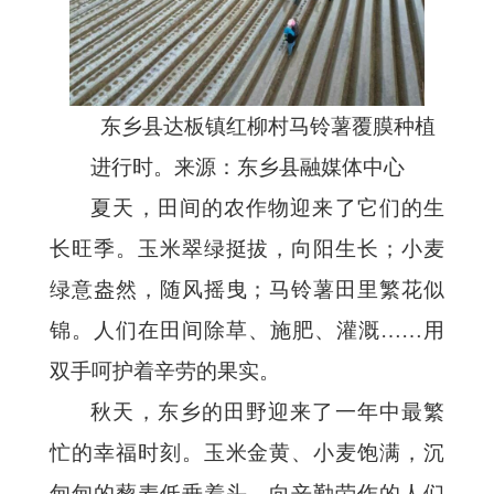
东乡县达板镇红柳村马铃薯覆膜种植
进行时。来源：东乡县融媒体中心
夏天，田间的农作物迎来了它们的生
长旺季。玉米翠绿挺拔，向阳生长；小麦
绿意盎然，随风摇曳；马铃薯田里繁花似
锦。人们在田间除草、施肥、灌溉……用
双手呵护着辛劳的果实。
秋天，东乡的田野迎来了一年中最繁
忙的幸福时刻。玉米金黄、小麦饱满，沉
甸甸的藜麦低垂着头，向辛勤劳作的人们