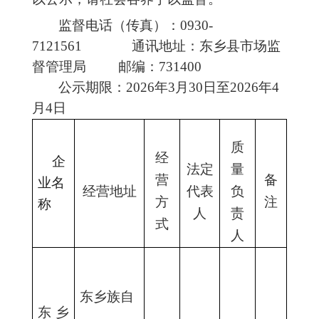
监督电话（传真）：
0930-
7121561
通讯地址：东乡县市场监
督管理局
邮编：731400
公示期限：
202
6
年
3
月
30
日至
202
6
年
4
月
4
日
质
经
企
法定
量
营
备
业名
经营地址
代表
负
方
注
称
人
责
式
人
东乡族自
东乡