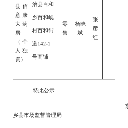
治县百和
县佰
意康
乡百和岘
张
大药
零
杨晓
彦
村百和街
房
售
斌
红
（个
道
142-1
人独
号商铺
资）
特此公示
乡县市场监督管理局