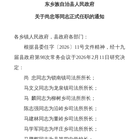
东乡族自治县人民政府
关于
尚忠等
同
志
正式任职
的
通知
各乡镇人民政府，县
政府各部门
：
根据县委任字〔
2026
〕
11号
文件精神，
经十九
届县政府第
98次常务会议于2026年2月11日研究决
定
：
尚
忠同志为锁南镇司法所所长；
马文义同志为龙泉镇司法所所长；
马
麟同志为柳树乡司法所所长；
陈志强同志为沿岭乡司法所所长；
马建林同志为董岭乡司法所所长；
马学军同志为坪庄乡司法所所长；