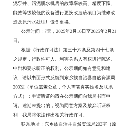
泥泵井、污泥脱水机房的故障率较高、精度下降、
能效等级较低的设备进行更换改造该项目为维修改
造及原污水处理厂设备更换。
公示时间：
7天，202
5
年
2
月
16
日至
202
5
年
2
月
21
日。
根据《行政许可法》第三十六条及第四十七条
之规定，行政许可人、利害关系人有权进行陈述、
申辩和要求听证的权利。公示期间如有意见和建
议，请以书面形式反馈到东乡族自治县自然资源局
203室（单位需盖公章，个人需署真实姓名及联系
方式）；申请听证的请在公示期间向我局书面申
请。逾期未提出的，视为同意方案及放弃听证权
利，我局将依法作出相关行政许可。
联系地址：东乡族自治县自然资源局
203室（原