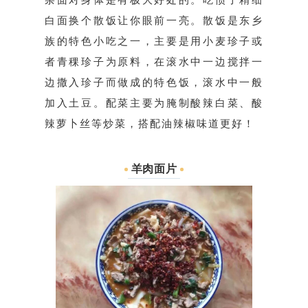
杂面对身体是有极大好处的。吃惯了精细
白面换个散饭让你眼前一亮。散饭是东乡
族的特色小吃之一，主要是用小麦珍子或
者青稞珍子为原料，在滚水中一边搅拌一
边撒入珍子而做成的特色饭，滚水中一般
加入土豆。配菜主要为腌制酸辣白菜、酸
辣萝卜丝等炒菜，搭配油辣椒味道更好！
羊肉面片