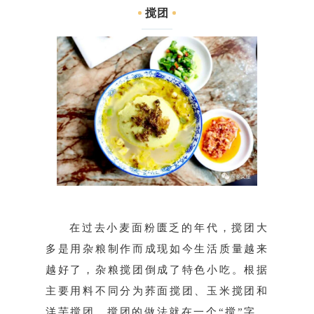
搅团
在过去小麦面粉匮乏的年代，搅团大
多是用杂粮制作而成现如今生活质量越来
越好了，杂粮搅团倒成了特色小吃。根据
主要用料不同分为荞面搅团、玉米搅团和
洋芋搅团。搅团的做法就在一个“搅”字，