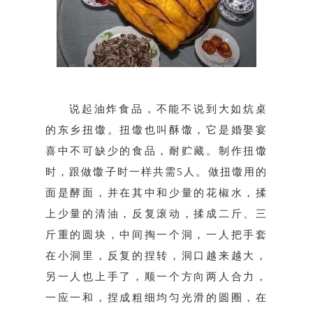
说起油炸食品，不能不说到大如炕桌
的东乡扭馓。扭馓也叫酥馓，它是婚娶宴
喜中不可缺少的食品，耐贮藏。制作扭馓
时，跟做馓子时一样共需5人。做扭馓用的
面是酵面，并在其中和少量的花椒水，揉
上少量的清油，反复滚动，揉成二斤、三
斤重的圆块，中间掏一个洞，一人把手套
在小洞里，反复的捏转，洞口越来越大，
另一人也上手了，顺一个方向两人合力，
一应一和，捏成粗细均匀光滑的圆圈，在