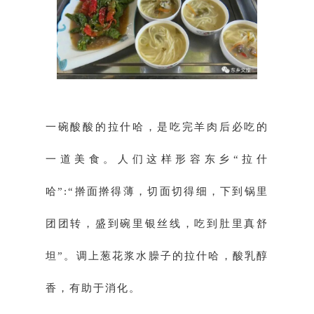
一碗酸酸的拉什哈，是吃完羊肉后必吃的
一道美食。人们这样形容东乡“拉什
哈”:“擀面擀得薄，切面切得细，下到锅里
团团转，盛到碗里银丝线，吃到肚里真舒
坦”。调上葱花浆水臊子的拉什哈，酸乳醇
香，有助于消化。