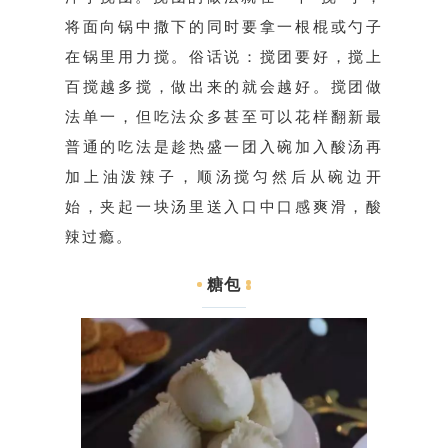
将面向锅中撒下的同时要拿一根棍或勺子
在锅里用力搅。俗话说：搅团要好，搅上
百搅越多搅，做出来的就会越好。搅团做
法单一，但吃法众多甚至可以花样翻新最
普通的吃法是趁热盛一团入碗加入酸汤再
加上油泼辣子，顺汤搅匀然后从碗边开
始，夹起一块汤里送入口中口感爽滑，酸
辣过瘾。
糖包