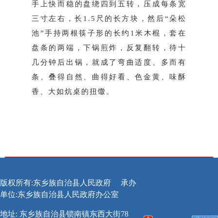
手上快而稳的盘绕四到五转，压成每条宽
三寸左右，长1.5尺的长方块，然后“朵松
池”手持两根筷子形的长约1米木棍，套在
盘条的两端，下锅煎炸，反复翻转，待十
几分钟后出锅，就成了弯曲适度、多而有
条、叠得自然、曲得好看、色金黄、味酥
香、大如炕桌的扭馓。
版权所有:东乡族自治县人民政府
承办
单位:东乡族自治县人民政府办公室
地址: 东乡族自治县锁南镇东西大街78