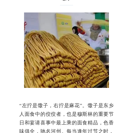
“左拧是馓子，右拧是麻花”。馓子是东乡
人面食中的佼佼者，也是穆斯林的重要节
日和宴请喜事中最上乘的面食精品，色香
味俱全，驰名河州。每当逢年过节之时，