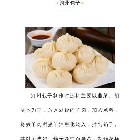
河州包子
河州包子制作时选料主要以韭菜、胡
萝卜为主，放入剁碎的羊肉，加入葱料，
将煮羊肉所撇羊油融化浇入，拌匀馅子。
其以面皮好、馅子考究而驰名，制作花样