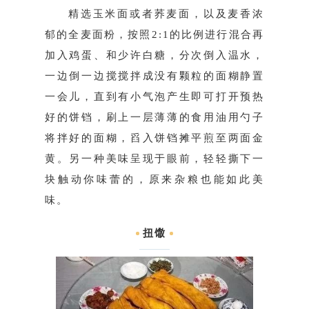
精选玉米面或者荞麦面，以及麦香浓
郁的全麦面粉，按照2:1的比例进行混合
再
加入鸡蛋、和少许白糖，
分次倒入温水，
一边倒一边搅搅拌成没有颗粒的面糊
静置
一会儿，直到有小气泡产生即可打开预热
好的饼铛，刷上一层薄薄的食用油用勺子
将拌好的面糊，舀入饼铛摊平
煎至两面金
黄。
另一种美味呈现于眼前
，
轻轻
撕下一
块
触动你
味蕾的，原来杂粮也能如此美
味。
扭馓