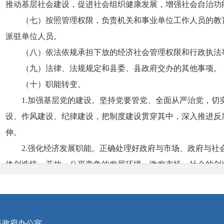
推动基层社会建设，促进社会组织健康发展，增强社会自治功
（七）按照管理权限，负责机关和事业单位工作人员的教
派驻单位人员。
（八）依法依规承担下放的经济社会管理权限和行政执法
（九）法律、法规规定和县委、县政府交办的其他事项。
（十）职能转变。
1.加强基层党的建设。坚持党要管党、全面从严治党，切
设、作风建设、纪律建设，把制度建设贯穿其中，深入推进反
伸。
2.强化经济发展职能。正确处理好政府与市场、政府与社
体创造统一开放、公平竞争的发展环境，激发市场、社会的创
划，构建新型农业经营体系。落实强农惠农政策，推进扶贫开
3.强化公共服务职能。加快义务教育、学前教育、劳动就
健康等社会事业发展，完善社会保险、社会救助、社会福利、
民政府办公室