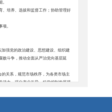
能。
育、培养、选拔和监督工作；协助管理好
事项。
实加强党的政治建设、思想建设、组织建
腐败斗争，推动全面从严治党向基层延
会的关系，规范市场秩序，为各类市场主
造活力。强化产业引导，科学编制发展规
发，促进农民持续增收。
业、基本医疗卫生、公共文化体育、卫生
优抚安置、扶贫济困、法律服务等社会保